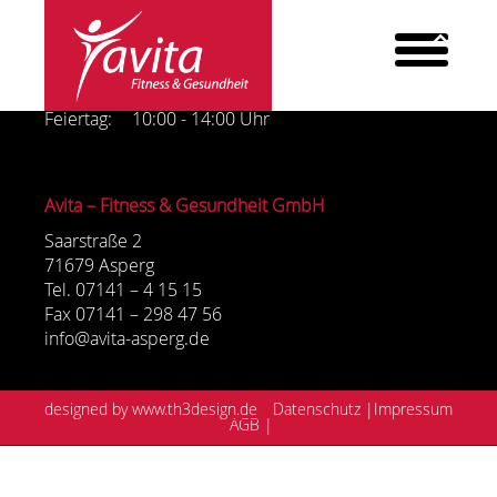
Öffnungszeiten:
Mo - Fr:
08:00 - 22:00 Uhr
Sa + So:
09:00 - 18:00 Uhr
Feiertag:
10:00 - 14:00 Uhr
ANGEBOT
Avita – Fitness & Gesundheit GmbH
KRAFT & FITNESS
Saarstraße 2
71679 Asperg
REHA-SPORT
Tel. 07141 – 4 15 15
Fax 07141 – 298 47 56
FIRMENFITNESS
info@avita-asperg.de
PERSONALTRAINING
INBODY
designed by
www.th3design.de
Datenschutz |
Impressum
AGB |
BECKENBODEN