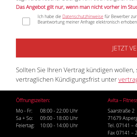
Das Angebot gilt nur, wenn man nicht vorher im St
Ich habe die
Datenschutzhinweise
für Bewerber zur
Beantwortung meiner Anfrage elektronisch erhoben
Sollten Sie Ihren Vertrag kündigen wollen
vertraglichen Kündigungsfrist unter
vertra
Öffnungszeiten:
Avita – Fitn
Mo - Fr:
08:00 - 22:00 Uhr
Saarstraße 2
Sa + So:
09:00 - 18:00 Uhr
71679 Asper
Feiertag:
10:00 - 14:00 Uhr
Tel. 07141 – 
Fax 07141 – 