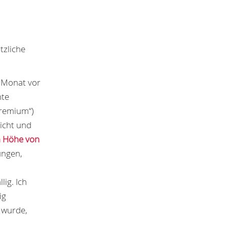
tzliche
1 Monat vor
hte
Premium“)
sicht und
n Höhe von
ungen,
lig. Ich
ig
 wurde,