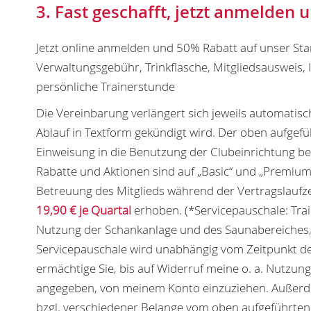
3. Fast geschafft, jetzt anmelden 
Jetzt online anmelden und 50% Rabatt auf unser Star
Verwaltungsgebühr, Trinkflasche, Mitgliedsausweis,
persönliche Trainerstunde
Die Vereinbarung verlängert sich jeweils automatisc
Ablauf in Textform gekündigt wird. Der oben aufgef
Einweisung in die Benutzung der Clubeinrichtung bei
Rabatte und Aktionen sind auf „Basic“ und „Premium“
Betreuung des Mitglieds während der Vertragslaufze
19,90 € je Quartal
erhoben. (*Servicepauschale: Tra
Nutzung der Schankanlage und des Saunabereiches,
Servicepauschale wird unabhängig vom Zeitpunkt des E
ermächtige Sie, bis auf Widerruf meine o. a. Nutzun
angegeben, von meinem Konto einzuziehen. Außerdem
bzgl. verschiedener Belange vom oben aufgeführte