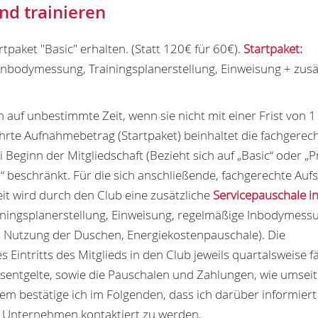
und trainieren
tpaket "Basic" erhalten. (Statt 120€ für 60€).
Startpaket:
 Inbodymessung, Trainingsplanerstellung, Einweisung + zusä
h auf unbestimmte Zeit, wenn sie nicht mit einer Frist von 
ührte Aufnahmebetrag (Startpaket) beinhaltet die fachgerec
 Beginn der Mitgliedschaft (Bezieht sich auf „Basic“ oder „
 beschränkt. Für die sich anschließende, fachgerechte Auf
it wird durch den Club eine zusätzliche
Servicepauschale i
iningsplanerstellung, Einweisung, regelmäßige Inbodymess
 Nutzung der Duschen, Energiekostenpauschale). Die
intritts des Mitglieds in den Club jeweils quartalsweise fäl
gsentgelte, sowie die Pauschalen und Zahlungen, wie umseit
 bestätige ich im Folgenden, dass ich darüber informiert
n Unternehmen kontaktiert zu werden.