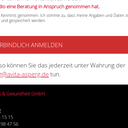
udio eine Beratung in Anspruch genommen hat.
 Kenntnis genommen. Ich stimme zu, dass meine Angaben und Daten z
 und gespeichert werden.
, so können Sie das jederzeit unter Wahrung der
g@avita-asperg.de
tun.
ess & Gesundheit GmbH
g
4 15 15
298 47 56