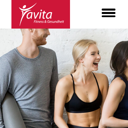
ANGEBOT
KRAFT & FITNESS
REHA-SPORT
FIRMENFITNESS
PERSONALTRAINING
INBODY
BECKENBODEN