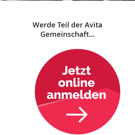
KURSE
KURSBESCHREIBUNG
Werde Teil der Avita
KURSPLAN
Gemeinschaft…
WELLNESS
SAUNA
KRYOVITA
AVITA
MITGLIED WERDEN
ONLINEANMELDUNG
KONTAKT