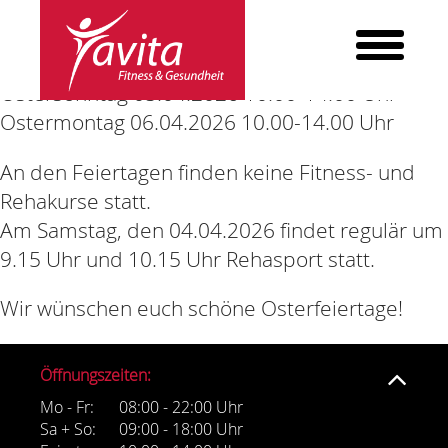
Unsere Öffnungszeiten an Ostern
Karfreitag 03.04.2026 10.00-14.00 Uhr
Ostersonntag 05.04.2026 10.00-14.00 Uhr
Ostermontag 06.04.2026 10.00-14.00 Uhr
An den Feiertagen finden keine Fitness- und
ANGEBOT
Rehakurse statt.
KRAFT & FITNESS
Am Samstag, den 04.04.2026 findet regulär um
REHA-SPORT
9.15 Uhr und 10.15 Uhr Rehasport statt.
FIRMENFITNESS
Wir wünschen euch schöne Osterfeiertage!
PERSONALTRAINING
INBODY
Öffnungszeiten:
Mo - Fr:
08:00 - 22:00 Uhr
BECKENBODEN
Sa + So:
09:00 - 18:00 Uhr