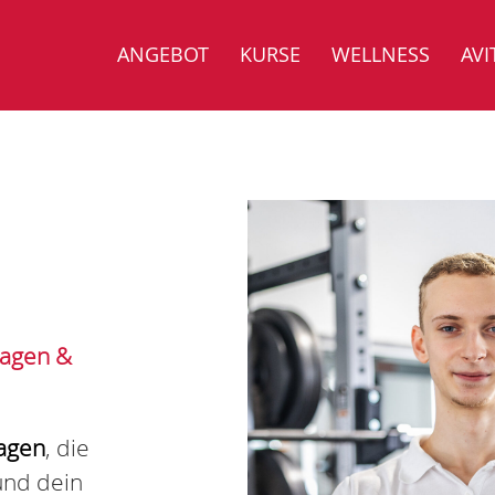
ANGEBOT
KURSE
WELLNESS
AVI
sagen &
agen
, die
und dein