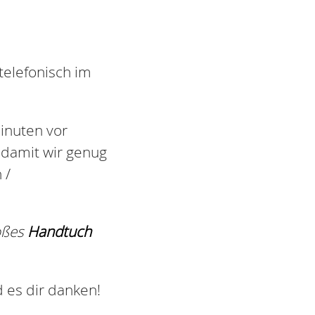
telefonisch im
Minuten vor
 damit wir genug
 /
oßes
Handtuch
d es dir danken!