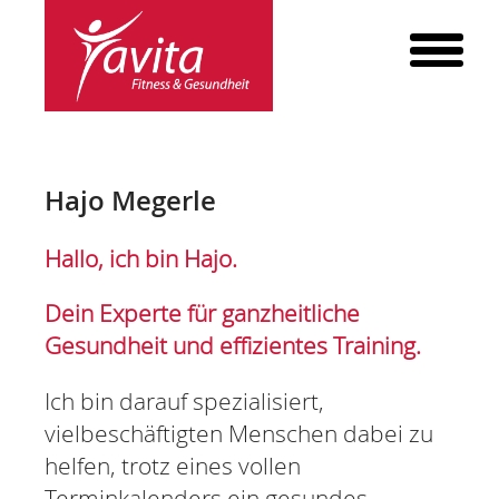
ANGEBOT
Hajo Megerle
KRAFT & FITNESS
Hallo, ich bin Hajo.
REHA-SPORT
Dein Experte für ganzheitliche
FIRMENFITNESS
Gesundheit und effizientes Training.
PERSONALTRAINING
Ich bin darauf spezialisiert,
INBODY
vielbeschäftigten Menschen dabei zu
BECKENBODEN
helfen, trotz eines vollen
Terminkalenders ein gesundes,