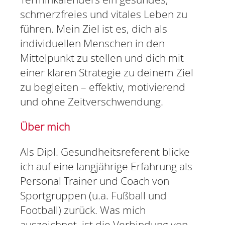
KURSE
schmerzfreies und vitales Leben zu
KURSBESCHREIBUNG
führen. Mein Ziel ist es, dich als
KURSPLAN
individuellen Menschen in den
Mittelpunkt zu stellen und dich mit
WELLNESS
einer klaren Strategie zu deinem Ziel
SAUNA
zu begleiten – effektiv, motivierend
und ohne Zeitverschwendung.
KRYOVITA
AVITA
Über mich
MITGLIED WERDEN
Als Dipl. Gesundheitsreferent blicke
ONLINEANMELDUNG
ich auf eine langjährige Erfahrung als
Personal Trainer und Coach von
KONTAKT
Sportgruppen (u.a. Fußball und
Football) zurück. Was mich
auszeichnet, ist die Verbindung von